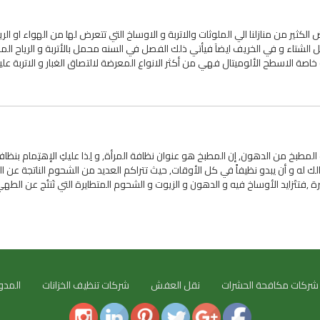
كثير من منازلنا الي الملوثات والاتربة و الاوساخ التي تتعرض لها من الهواء او الريا
ل الشتاء و في الخريف ايضآ فيأتي ذلك الفصل في السنه محمل بالأتربة و الرياح الم
ك و خاصة الاسطح الألوميتال فهي من أكثر الانواع المعرضة لالتصاق الغبار و الاتربة ع
طبخ من الدهون, إن المطبخ هو عنوان نظافة المرأة, و لِذا عليكِ الإهتِمام بنظاف
 له و أن يبدو نظيفاً في كل الأوقات, حيث تتراكم العديد من الشحوم الناتجة عن 
,فتتَزايد الأوساخ فيه و الدهون و الزيوت و الشحوم المتطايرة التي تَنتُج عن الطهي
شركات مكافحة الحشرات
نقل العفش
شركات تنظيف الخزانات
المدو