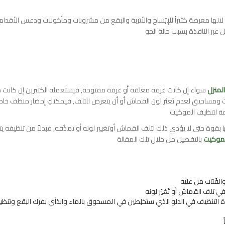
انها معرضة كثيراً للإتِساخ والأتربة والبقع من مشروبات ومأكولات ودعس الأقدام
ل عبر النافذة بسبب حالة الجو
المنزل
سواء إن كانت غرفة مغلقة أو غرفة مفتوحة, فيستعمله الكثيرين إن كانت 
ومساحيق لعدم تَغيُر لون القماش أو أن يتعرض للتلف, فيمكنكِ إحضار منظف خا
مة لتنظيف الموكيت
 بقوة حتى لا يؤدي ذلك لتلف القماش أوتغيير لونه أو تمذُقه, فبدلاً من تنظيفه ي
لموكيت
بالتفصيل من خلال تلك المقالة
الفُتات من عليه
ي تلف القماش أو تَغيُر لونه
تنظيف في الدلو الذي ستخلِطين في المسحوق بالماء وابدَأي بفرك البقع وتنظي