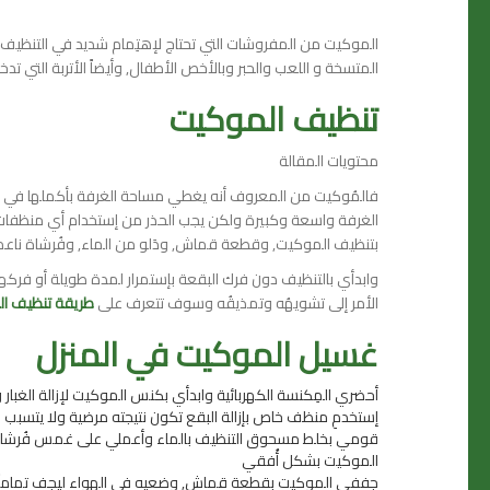
الموكيت من المفروشات التي تحتاج لإهتِمام شديد في التنظيف ل
المتسخة و اللعب والحبر وبالأخص الأطفال, وأيضاً الأتربة التي تدخ
تنظيف الموكيت
محتويات المقالة
فالمُوكيت من المعروف أنه يغطي مساحة الغرفة بأكملها في
الغرفة واسعة وكبيرة ولكن يجب الحذر من إستخدام أي منظفات 
بتنظيف الموكيت, وقطعة قماش, ودَلو من الماء, وفُرشاة ناع
وابدأي بالتنظيف دون فرك البقعة بإستمرار لمدة طويلة أو فركها
الأمر إلى تشويهُه وتمذيقُه وسوف تتعرف على
طريقة تنظيف ا
غسيل الموكيت في المنزل
أحضري المِكنسة الكهربائية وابدأي بكنس الموكيت لإزالة الغبار و
إستخدمِ منظف خاص بإزالة البقع تكون نتيجته مرضية ولا يتسبب ف
قومي بخلط مسحوق التنظيف بالماء وأعملي على غمس فُرشاة ال
الموكيت بشكل أُفقي
جففي الموكيت بقطعة قماش, وضعيه في الهواء ليجف تماماً