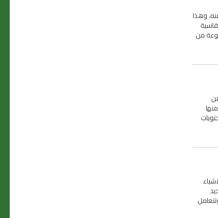
نه، وهذا
قاسية
موعة من
من
منها
تويات
اشياء
يد
تتعامل