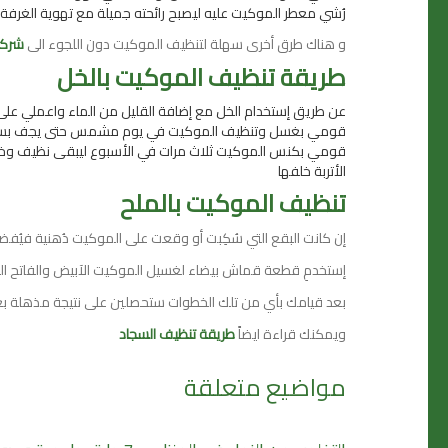
رُشي معطر الموكيت عليه ليصبح رائحته جميلة مع تهوية الغرف
و هناك طرق أخرى سهلة لتنظيف الموكيت دون اللجوء الى
شركا
طريقة تنظيف الموكيت بالخل
عن طريق إستخدام الخل مع إضافة القليل من الماء واعملي على 
قومي بغسل وتنظيف الموكيت في يوم مشمس حتى يجف بسر
قومي بكنس الموكيت ثلاث مرات في الأسبوع ليبقى نظيف وخالي من 
الأتربة خلفها
تنظيف الموكيت بالملح
إن كانت البقع التي سُكِبت أو وقعت على الموكيت دُهنية فيُف
إستخدمِ قطعة قماش بيضاء لغسيل الموكيت الآبيض والفاتح ا
بعد قيامك بأي من تلك الخطوات ستحصلين على نتيجة مذهلة بع
ويمكنك قراءة ايضاً
طريقة تنظيف السجاد
مواضيع متعلقة