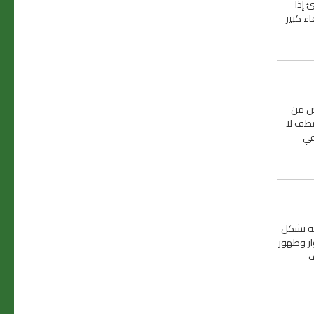
 إذا
ء كبير
لص من
نظف لا
في
فة يشكل
ار وظهور
ف