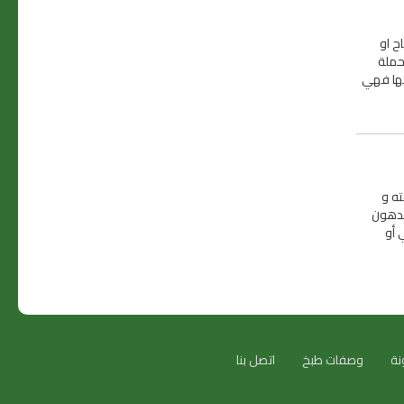
ح او
حملة
ليها فهي
ته و
الدهون
 أو
نة
وصفات طبخ
اتصل بنا