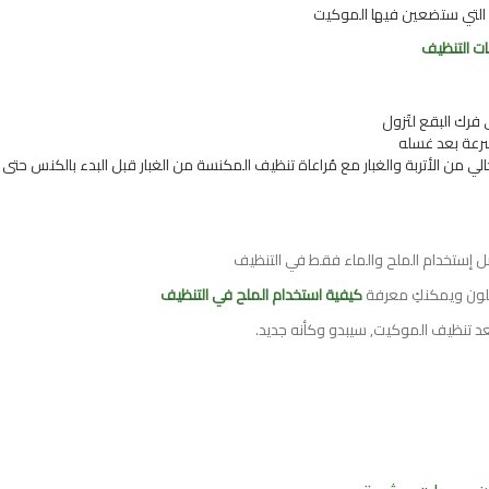
ة التي ستضعين فيها الموكيت
ت التنظيف
فرك البقع لتَزول
عة بعد غسله
الأتربة والغبار مع مُراعاة تنظيف المكنسة من الغبار قبل البدء بالكنس حتى لا 
ضل إستخدام الملح والماء فقط في التنظيف
للون ويمكنكِ معرفة
كيفية استخدام الملح في التنظيف
د تنظيف الموكيت, سيبدو وكأنه جديد.