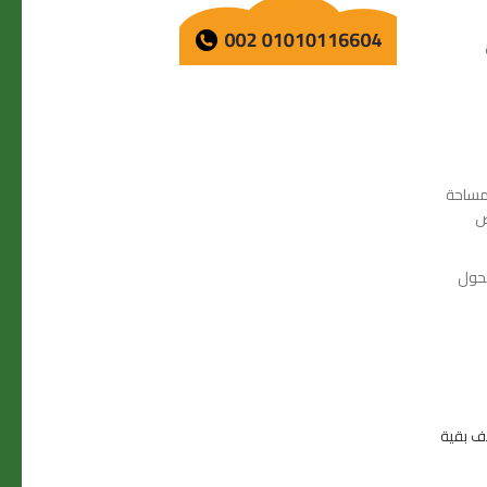
مساحة
ص
تحول
ف بقية