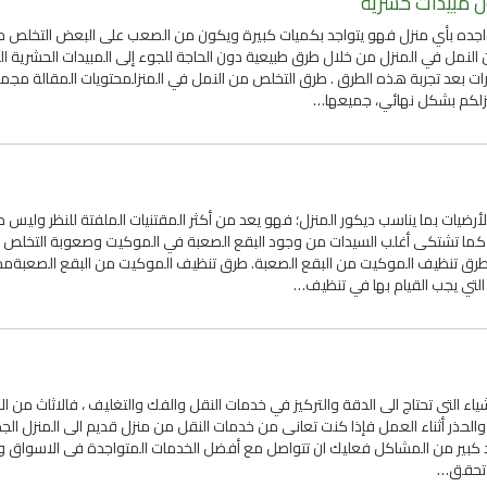
تواجده بأي منزل فهو يتواجد بكميات كبيرة ويكون من الصعب على البعض التخلص م
نمل في المنزل من خلال طرق طبيعية دون الحاجة للجوء إلى المبيدات الحشرية ال
ات بعد تجربة هذه الطرق . طرق التخلص من النمل في المنزلمحتويات المقالة مج
نزلكم بشكل نهائي، جميعها…
رضيات بما يناسب ديكور المنزل؛ فهو يعد من أكثر المقتنيات الملفتة للنظر وليس 
ن، كما تشتكى أغلب السيدات من وجود البقع الصعبة في الموكيت وصعوبة التخلص 
رق تنظيف الموكيت من البقع الصعبة. طرق تنظيف الموكيت من البقع الصعبةمح
 التي يجب القيام بها في تنظيف…
شياء التى تحتاج الى الدقة والتركيز في خدمات النقل والفك والتغليف ، فالاثاث من ال
طة والحذر أثناء العمل فإذا كنت تعانى من خدمات النقل من منزل قديم الى المنزل الجد
د كبير من المشاكل فعليك ان تتواصل مع أفضل الخدمات المتواجدة فى الاسواق و
 تحقق…