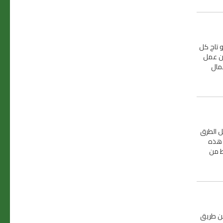
 تاج كل
من عمل
مال
ل الطرق
 هذه
ط من
عن طريق