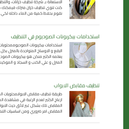
الاستعانة بـ شركة تنظيف خزانات، والتنظ
كنت تنوي تنظيف خزان منزلك فيمكنك متاب
نقوم بحفظ كمية من الماء داخله لكي
استخدامات بيكربونات الصوديوم في التنظيف
استخدامات بيكربونات الصوديوممحتويات ا
البقع و الاوساخ المتواجدة بالمنزل ب
يعلمه الكثير منكن هو بيكربونات الصود
المنزل و علي الكنب و السجاد و الموكي
تنظيف مقابض الابواب
طريقة تنظيف مقابض الابوابمحتويات الم
ازعاج الكثير لعدم الرغبة في مشاهدة ال
المقابض تلك بشكل غير لائق حيث الابوا
المقابض امر ضروري ومن اساسيات التنظي