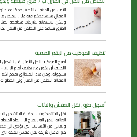
التخلص من النمل في المنزل ب 7 طرق طبيعية وبدون مبيدات حشرية
النمل من الحشرات الأصغر حجمًا وعند 
المقال سنساعدكم فيه على التخلص من ال
وليكن الاستعانة بشركات مكافحة الحشر
الطرق تساعد على التخلص من النمل بم
تنظيف الموكيت من البقع الصعبة
أصبح الموكيت الحل الأمثل في تشكيل الأ
اللطيف أن يكون غير نظيف أمام الزائري
بسهولة، ومن هذا المنطلق نقدم لكم ط
المقالة التخلص من الغبار أولى الخطوات
أسهل طرق نقل العفش والاثاث
نقل الاثاثمحتويات المقالة الاثاث من الا
الغالية الثمن التي تحتاج الى اتخاذ الحي
وتعاني من الأساليب التى تؤدى الى عد
مع افضل شركة نقل عفش بمكة التى