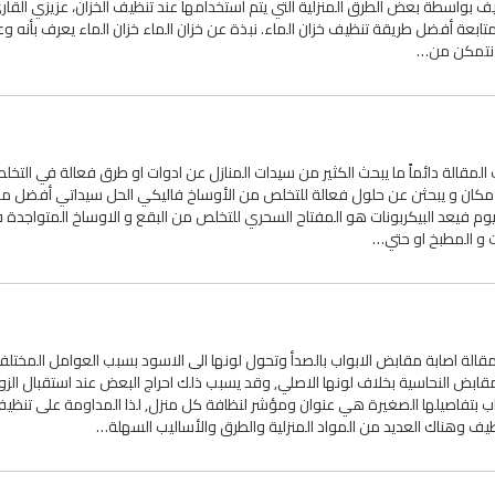
يف بواسطة بعض الطرق المنزلية التي يتم استخدامها عند تنظيف الخزان، عزيزي القارئ
عة أفضل طريقة تنظيف خزان الماء. نبذة عن خزان الماء خزان الماء يعرف بأنه وعا
 نتمكن من…
لمقالة دائماً ما يبحث الكثير من سيدات المنازل عن ادوات او طرق فعالة في التخ
كل مكان و يبحثن عن حلول فعالة للتخلص من الأوساخ فاليكي الحل سيداتي أفضل م
يوم فيعد البيكربونات هو المفتاح السحري للتخلص من البقع و الاوساخ المتواجدة 
ت و المطبخ او حتي…
قالة اصابة مقابض الابواب بالصدأ وتحول لونها الى الاسود بسبب العوامل المختل
مقابض النحاسية بخلاف لونها الاصلي, وقد يسبب ذلك احراج البعض عند استقبال الزو
ب بتفاصيلها الصغيرة هي عنوان ومؤشر لنظافة كل منزل, لذا المداومة على تنظي
ف وهناك العديد من المواد المنزلية والطرق والأساليب السهلة…