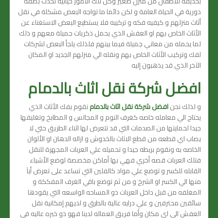
بحديقه للأطفال من منزل صغير وكل تلك الأمور حياتية تحدث بصفة
دورية في الحياة العامة و لكن دائما ما تواجه البعض مشكلة في نقل
أثاث منزلهم و كيفيه فكه و تركيبه فلا يستطيع البعض الاستغناء عن
الأثاث الخاص بهم او العفش الذي يحمل ذكريات جميلة معهم و ذلك
لما يحمله من معاني جميلة فيما بينهم فلذلك يلجأ البعض لشركات
لفك وتركيب الأثاث الخاص بهم ونقله الي منزلهم الجديد او المكان
الآخر الذي قد يذهبون إليه
افضل شركة نقل اثاث بالدمام
و لذلك نحن
افضل شركة نقل اثاث بالدمام
نقوم بفك الأثاث الذي
يحتاج الي معامله خاصه كغرف النوم و المجالس و المطابخ وتغليفها
جيدا لحمايتها من الصدمات التي قد تتعرض لها اثناء الطريق حتي لا
يصاب اي قطعه من قطع الاثاث بالخدوش و ازاله الدهان او الألوان
الخاصه به ونقوم بربطه جيدا و تحميله علي العربات المجهزة للنقل
فتلك العربات قصه أخري فهي بها أماكن مخصصة لوضع الأشياء
القابله للكسر و توضع علي مواد كالفلين التي تساعد على تعرض أيآ
منها الي الكسر او الشرخ و من ثم توضع باقي الغرف المفككة و
المغلفه من قبل داخل العربات ذو المساحه الواسعه التي يقودها
سائقين محترفين و علي درايه عالية بالطرق و لديهم إمكانية نقل
العفش الي اي مكان وأما فريق العماله لدينا فهو ذو خبره عاليه في