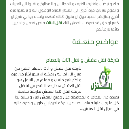
فك و تركيب وتغليف الغرف و المجالس و المطابخ و نقلها الي العربات
و يقوم بتنزيلها مره أخري الي المكان المراد الوصول اليه و تركيبها مره
أخري بمنزلكم الجديد دون ان يكون هناك قطعه واحده بها اي شرخ او
كسر او حتى قد تعرضت للخدش اثناء
نقل الاثاث
فنحن نعمل جاهدين
دائما لارضائكم
مواضيع متعلقة
شركة نقل عفش و نقل اثاث بالدمام
شركة نقل عفش و اثاث بالدمام التنقل من
منزل الي اخر شئ يمكنه ان يتكرر اكثر من مرة
و اكثر شئ متعب و مقلق في التنقل هو
نقل العفش هذا يجعلنا نفكر في افضل
طريقة لنقل هذا العفش بطريقة سليمة
بعيده عن المخاطر و المحافظة علي جميع العفش امن و سليم لذا
كل ما يجب علينا فعله البحث عن شركة لديها بال طويل و خبرة عالية
في مجال نقل العفش…