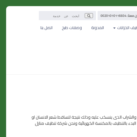
: 00201010116604
يف الخزانات
المدونة
وصفات طبخ
اتصل بنا
 والشراب الذى ينسكب عليه وذلك نتيجة لتساقط شعر الانسان او
 البدء بالتنظيف بالمكنسة الكهربائية ونحن شركة تنظيف منازل