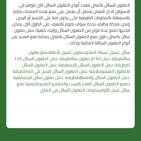
الصابون السائل بالمنزل تتعدد أنواع الصابون السائل التى تتوافر في
الاسواق الا ان البعض يفضل أن يعمل على صنع هذه المنتجات منزليا
بالاستعانة بالمكونات الطبيعية لكى يكون آمنا على الجسم أو اليدين
ونحن شركة تنظيف بجدة سوف نقوم بالتعرف على الطرق التى يمكن
اتباعها لصنع عدة انواع من الصابون السائل وإليك كيفية عمل صابون
سائل بالمنزل طرق صنع الصابون السائل بالمنزل يمكننا صنع العديد من
أنواع الصابون السائلة المنزلية وذلك…
سائل غسيل غسالة الصحون
صابون غسيل الأطباق
صنع صابون
سائل
طريقة عمل 60 لتر صابون سائل
طريقة عمل الصابون السائل 120
لتر
طريقة عمل الصابون السائل بالزيت
طريقة عمل الصابون السائل
بالصابون المبشور
طريقة عمل الصابون السائل لليدين في المنزل
طريقة
عمل الصابون السائل والمنظفات
طريقة عمل صابون سائل لليدين
كيفية
تصنيع الصابون السائل الفاخر بالنسب والمقادير الصحيحة
كيفية صنع
سائل غسل الأواني
مكونات الصابون السائل في المنزل