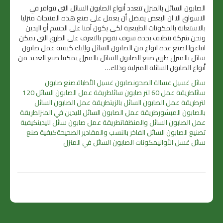
الصابون السائل بالمنزل تتعدد أنواع الصابون السائل التى تتوافر في
الاسواق الا ان البعض يفضل أن يعمل على صنع هذه المنتجات منزليا
بالاستعانة بالمكونات الطبيعية لكى يكون آمنا على الجسم أو اليدين
ونحن شركة تنظيف بجدة سوف نقوم بالتعرف على الطرق التى يمكن
اتباعها لصنع عدة انواع من الصابون السائل وإليك كيفية عمل صابون
سائل بالمنزل طرق صنع الصابون السائل بالمنزل يمكننا صنع العديد من
أنواع الصابون السائلة المنزلية وذلك…
سائل غسيل غسالة الصحون
صابون غسيل الأطباق
صنع صابون
سائل
طريقة عمل 60 لتر صابون سائل
طريقة عمل الصابون السائل 120
لتر
طريقة عمل الصابون السائل بالزيت
طريقة عمل الصابون السائل
بالصابون المبشور
طريقة عمل الصابون السائل لليدين في المنزل
طريقة
عمل الصابون السائل والمنظفات
طريقة عمل صابون سائل لليدين
كيفية
تصنيع الصابون السائل الفاخر بالنسب والمقادير الصحيحة
كيفية صنع
سائل غسل الأواني
مكونات الصابون السائل في المنزل