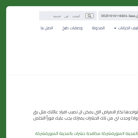
: 00201010116604
يف الخزانات
المدونة
وصفات طبخ
اتصل بنا
واجدها تكثر الامراض التي يمكن ان تصيب افراد عائلتك مثل بق
ة, واذا وجدت اي من تلك الحشرات يمنزلك يجب عليك فوراً التخلص
مدينة المنورة
شركة مكافحة حشرات بالمدينة المنورة
شركة