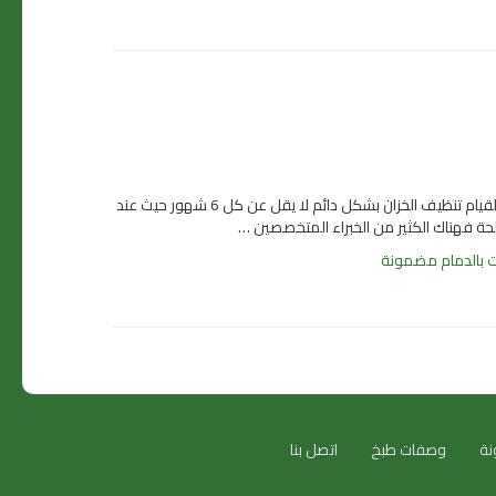
شركة تنظيف خزانات بالدمام ان المياه نستخدمها فى كثير من شئون حياتنا فى الأكل و الشراب و غيرها…. و يجب على كل مستهلك ان يراعى عملية القيام تنظيف الخزان بشكل دائم لا يقل عن كل 6 شهور حيث عند
لحة فهناك الكثير من الخبراء المتخصصين …
ت بالدمام مضمونة
نة
وصفات طبخ
اتصل بنا