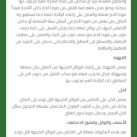
والمطبخ فعندما نريد ان نتخلص من رائحة الثلاجة الغير مرغوب بها
يمكنك وضع صحن صغير فيه القليل من صودا الخبز داخل الثلاجة فيبدأ
صودا الخبز بعملة والعمل على إخفاء الرائحة تماما كما تستطيع ربة
المنزل رش بعض من صودا الخبز في أسفل سلة القمامة أو بداخل
الأكياس لانهاء اى روائح تماما كما يمكن العمل على خلط نصف
كوب من صودا الخبز مع نصف كوب من الماء والعمل على تنظيف
الارضيات والاسطح فى المطبخ والحمام لكى نحصل على المزيد من
التعقيم والنظافة
القهوة
تعمل القهوة على إخفاء الروائح الكريهة من المنزل بكل بساطة
وسهولة فكل ما يجب فعله هو سكب القليل من حبوب البن فى
المناطق ذات الرائحة الغير مرغوب بها
الخل
يعمل الخل على التخلص من الروائح الكريهة التى توجد فى المنزل
وذلك من خلال ملء الكوب العلوى المخصص بغسالة الصحون سائل
الخل الابيض وعمل دورة بدون اطباق
الأعشاب والتوابل وقشور الحمضيات
تعد هذه المكونات فعالة فى التخلص من الروائح الكريهة التى توجد