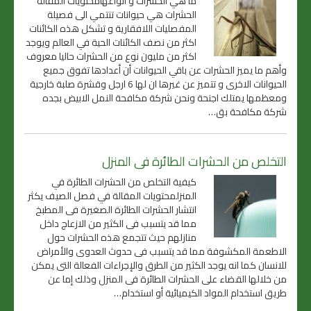
ما هي الحشرات و انواعهامحتويات المقالة
الحشرات هي حيوانات تنتمي الى فصيلة
المفصليات اللافقارية و تشكل هذه الكائنات
اكثر من نصف الكائنات الحية في العالم ويوجد
اكثر من مليون نوع من الحشرات حاليا معروف
وأهم ما يميز الحشرات عن باقي الحيوانات أن أعدادها تفوق جميع
الحيوانات الاخرى و تتميز عن غيرها ان لها 6 ارجل وقشرة صلبة خارجية
ومعظمها يمتلك اجنحة ونحن شركة مكافحة النمل الابيض بجده
شركة مكافحة بق…
التخلص من الحشرات الطائرة فى المنزل
كيفية التخلص من الحشرات الطائرة في
المنزلمحتويات المقالة في فصل الصيف يكثر
انتشار الحشرات الطائرة الصغيرة فى المطبخ
مما قد يتسبب فى الكثير من الازعاج داخل
منازلهم حيث تتجمع هذه الحشرات حول
الاطعمة المكشوفة مما قد يتسبب فى حدوث العدوى والأمراض
للانسان كما انه يوجد الكثير من الطرق والإجراءات الفعالة التى يمكن
من خلالها القضاء على الحشرات الطائرة فى المنزل وذلك إما عن
طريق استخدام المواد الكيميائية أو استخدام…