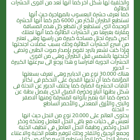
والخلفية لها شكل آخر كما أنها تعد من أقوى الحشرات
الطائرة
كما تعرف حشرة اليعسوب بالمهاجرة حيث أنها
تستطيع الطيران لأكثر من 6000 كم كما أنها الحشرة
الوحيدة التى تستطيع ان تقطع كل هذه المسافة
مقارنة بغيرها من الحشرات الطائرة كما أنها تمتلك
أعين كبيرة تحتل مساحة كبيرة من راسها وهى تعتبر
من أسرع الحشرات الطائرة وذلك بسبب عضلات اجنحتها
فإذا كنت تشعر بالبرد تقوم بإصدار صوت الطنين وتدفى
أجنحتها بالشمس قبل الطيران وهى من اقوى
الحشرات الجوية افتراسا و هذا يرجع الى سرعتها الكبيرة
– الدبور
هناك 30.000 نوع من الدبابير وهى تعرف بسعتها
المؤلمة كما أن لديها القدرة على التحكم فى تكاثر
الآفات الحشرية الضارة كما يختلف الدبور عن النحلة فى
شكل بطنها البارز وخضرة الضيق الذي يفصل بطنة عن
خصرة كما انة يتميز بألوانه المشرقة ومنها الاصفر
والبنى والأزرق المعدني والأحمر الساطع
– النحلة
يحتوى العالم على 20.000 نوع من النحل حيث انها
تعيش فى خليات مع باقى النحل العامل وملكة وذكر
النحل وتكمن وظيفة النحل العامل فى تنظيف الخلية
وجمع الرحيق واللقاح وذلك لتوفير طعام الخلية والاعتناء
بصغار النحل كما انها تستطيع اللسع وذلك من خلال