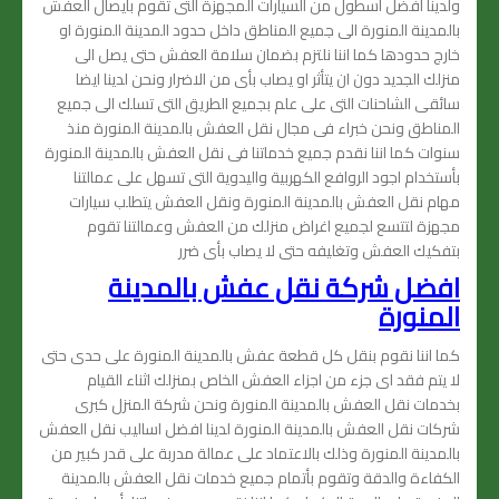
ولدينا افضل اسطول من السيارات المجهزة التى تقوم بأيصال العفش
بالمدينة المنورة الى جميع المناطق داخل حدود المدينة المنورة او
خارج حدودها كما اننا نلتزم بضمان سلامة العفش حتى يصل الى
منزلك الجديد دون ان يتأثر او يصاب بأى من الاضرار ونحن لدينا ايضا
سائقى الشاحنات التى على علم بجميع الطريق التى تسلك الى جميع
المناطق ونحن خبراء فى مجال نقل العفش بالمدينة المنورة منذ
سنوات كما اننا نقدم جميع خدماتنا فى نقل العفش بالمدينة المنورة
بأستخدام اجود الروافع الكهربية واليدوية التى تسهل على عمالتنا
مهام نقل العفش بالمدينة المنورة ونقل العفش يتطلب سيارات
مجهزة لتتسع لجميع اغراض منزلك من العفش وعمالتنا تقوم
بتفكيك العفش وتغليفه حتى لا يصاب بأى ضرر
افضل شركة نقل عفش بالمدينة
المنورة
كما اننا نقوم بنقل كل قطعة عفش بالمدينة المنورة على حدى حتى
لا يتم فقد اى جزء من اجزاء العفش الخاص بمنزلك اثناء القيام
بخدمات نقل العفش بالمدينة المنورة ونحن شركة المنزل كبرى
شركات نقل العفش بالمدينة المنورة لدينا افضل اساليب نقل العفش
بالمدينة المنورة وذلك بالاعتماد على عمالة مدربة على قدر كبير من
الكفاءة والدقة وتقوم بأتمام جميع خدمات نقل العفش بالمدينة