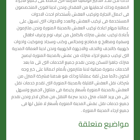
لذلك نحن نتخذ التدابير الوقائية اللازمة التى تحافظ على جميع الاجزاء
الصغيرة وذلك لحمايتها من الفقدان ونحن لدينا اقوى المتخصصون
فى اعمال النجارة وتركيب العفش بأستخدام احدث الادوات
المستخدمة فى تركيب العفش والعدد والادوات التى تسهل على
عمالتنا مهام اعادة تركيب العفش بالمدينة المنورة ونحن ملتزمون
بأعادة تركيب عفش منزلك بالكامل من غرف نوم وغرف اطفال
وسفرة ومطابخ و مضاجع ومجالس وكنب وسجاد وموكيت وادوات
كهربية كالنجف والتحف والاجهزة الكهربية ونحن لدينا العمالة المدربة
التى تركيب جميع اجزاء منزلك من عفش بالمدينة المنورة ليصبح
منزلك جاهزا للسكن ونحن نقدم جميع الخدمات التى تلى ما بعد
الخدمات بصورة مجانية لاننا ملتزمون بأتمام اعمالنا على خير وجه
لتكون دائما محل ثقة عملائنا وذلك هو هدفنا فشركة المنزل من
شركات نقل العفش القليلة بالمدينة المنورة التى تقدم خدمات نقل
العفش بالمدينة المنورة بأسعار رخيصة فى متناول الجميع وتسهل
على من يريد اقتناء منزل جديد سرعة التنقل من مكان لاخر ونحن نقدم
جميع خدمات نقل عفش المدينة المنورة بأسعار لا مثيل لها فى
جميع ارجاء المدينة المنورة .
مواضيع متعلقة