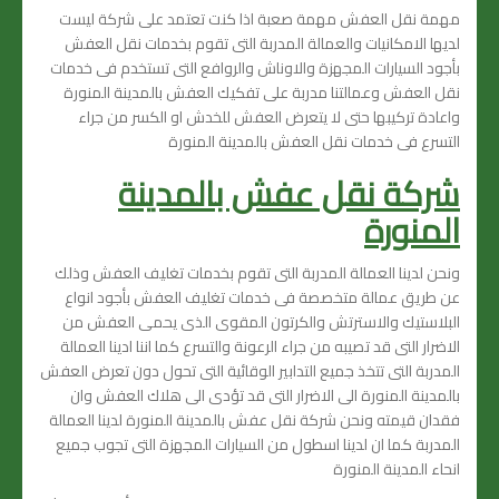
مهمة نقل العفش مهمة صعبة اذا كنت تعتمد على شركة ليست
لديها الامكانيات والعمالة المدربة التى تقوم بخدمات نقل العفش
بأجود السيارات المجهزة والاوناش والروافع التى تستخدم فى خدمات
نقل العفش وعمالتنا مدربة على تفكيك العفش بالمدينة المنورة
واعادة تركيبها حتى لا يتعرض العفش للخدش او الكسر من جراء
التسرع فى خدمات نقل العفش بالمدينة المنورة
شركة نقل عفش بالمدينة
المنورة
ونحن لدينا العمالة المدربة التى تقوم بخدمات تغليف العفش وذلك
عن طريق عمالة متخصصة فى خدمات تغليف العفش بأجود انواع
البلاستيك والاسترتش والكرتون المقوى الذى يحمى العفش من
الاضرار التى قد تصيبه من جراء الرعونة والتسرع كما اننا ادينا العمالة
المدربة التى تتخذ جميع التدابير الوقائية التى تحول دون تعرض العفش
بالمدينة المنورة الى الاضرار التى قد تؤدى الى هلاك العفش وان
فقدان قيمته ونحن شركة نقل عفش بالمدينة المنورة لدينا العمالة
المدربة كما ان لدينا اسطول من السيارات المجهزة التى تجوب جميع
انحاء المدينة المنورة