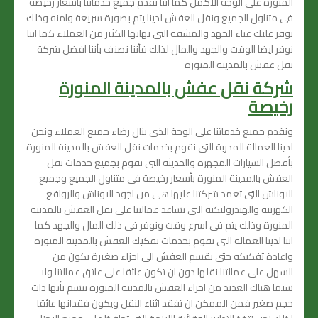
المنورة على الوجة الاكمل كما اننا نقدم جميع خدماتنا بأسعار رخيصة
فى متناول الجميع ونقل العفش لدينا يتم بصورة سريعة وامنه وذلك
يوفر عليك عناء الجهد والمشقة التى يهابها الكثير من العملاء كما اننا
نوفر ايضا الوقت والجهد والمال لذلك فأننا نصنف بأننا افضل شركة
نقل عفش بالمدينة المنورة
شركة نقل عفش بالمدينة المنورة
رخيصة
ونقدم جميع خدماتنا على الوجة الذى ينال رضاء جميع العملاء ونحن
لدينا العمالة المدربة التى نقوم بخدمات نقل العفش بالمدينة المنورة
بأفضل السيارات المجهزة والحديثة التى تقوم بجميع خدمات نقل
العفش بالمدينة المنورة بأسعار رخيصة فى متناول الجميع وجميع
الاوناش التى تعمد شركتنا عليها هى من اجود الاوناش والروافع
الكهربية والهيدروليكية التى تساعد عمالتنا على نقل العفش بالمدينة
المنورة وذلك يتم فى اسرع وقت ونوفر فى ذلك المال والجهد كما
اننا لدينا العمالة التى تقوم بخدمات تفكيك العفش بالمدينة المنورة
واعادة تفكيكه حتى يقسم العفش الى اجزاء صغيرة يكون من
السهل على عمالتنا نقلها دون ان تكون عائقا على عاتق عمالتنا ولا
سيما هناك العديد من اجزاء العفش بالمدينة المنورة تتسم بأنها ذات
حجم صغير فمن الممكن ان تفقد اثناء النقل ويكون فقدانها عائقا