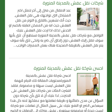
شركات نقل عفش بالمدينة المنورة
عند الانتقال من منزل إلى آخر تتمثل اكبر
المشاكل التى تواجهك هي نقل العفش,
حيث أنك تشعرين بالقلق و التوتر من نقل
العفش حيث انه من الممكن اصابته بالكسر او
الخدش لذلك اذا اردت نقل العفش عليك
التواصل مع شركات نقل عفش بالمدينة المنورة تستطيع أن تثق بأنها
سوف تنقل إليك العفش دون إلحاق أى ضرر به ولكى تثق بأنه سوف
يتم نقل العفش بالطريقة الصحيحة هناك بعض المميزات الواجب…
احسن شركة نقل عفش بالمدينة المنورة
احسن شركة نقل عفش بالمدينة
المنورةمحتويات المقالة تلك الايام مُهمة
نقل العفش ليست سهلة و مضمونة, فلقد
انتشرت المئات من شركات نقل العفش على
الانترنت, لذا عليك أن لا تثق بأي شركة دون
السؤال عن مدى كفائتها و طريقة تعاملها مع عملائها, لانه كل هذا
سيعكس الضرر او النفع عليك على سبيل المثال ان تعاملت مع شركة
ليست جيدة أو مضمونه سيتعرض عفش منزلك الى الاصابات و الكسر